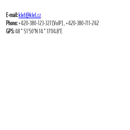
E-mail:
klet@klet.cz
Phone:
+420-380-123-327 [VoIP] , +420-380-711-242
GPS:
48°51'50"N 14°17'04.8"E