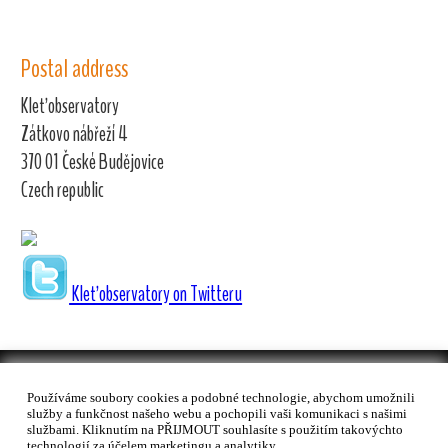
Postal address
Kleť observatory
Zátkovo nábřeží 4
370 01 České Budějovice
Czech republic
Kleť observatory on Twitteru
Používáme soubory cookies a podobné technologie, abychom umožnili
© 1996-2026, HaP České Budějovice-Kleť | Created by
Kostax s.r.o.
služby a funkčnost našeho webu a pochopili vaši komunikaci s našimi
| visitors: 1 064 359 since 1. 9. 1996 |
Accessibility Statement
službami. Kliknutím na PŘIJMOUT souhlasíte s použitím takovýchto
technologií za účelem marketingu a analytiky.